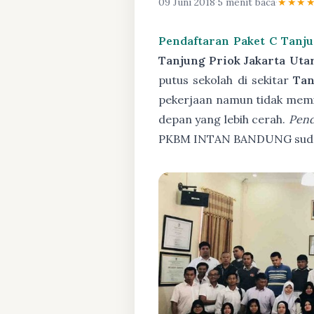
09 Juni 2018
·
5 menit baca
·
★★★
Pendaftaran Paket C Tanju
Tanjung Priok Jakarta Uta
putus sekolah di sekitar
Tan
pekerjaan namun tidak memil
depan yang lebih cerah.
Pend
PKBM INTAN BANDUNG sudah 