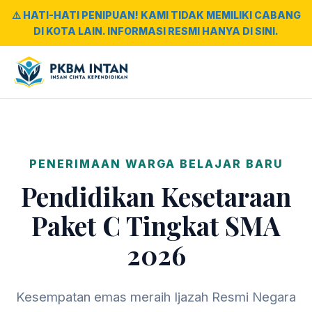
⚠️ HATI-HATI PENIPUAN! KAMI TIDAK MEMILIKI CABANG
DI KOTA LAIN. INFORMASI RESMI HANYA DI SINI.
PENERIMAAN WARGA BELAJAR BARU
Pendidikan Kesetaraan
Paket C Tingkat SMA
2026
Kesempatan emas meraih Ijazah Resmi Negara