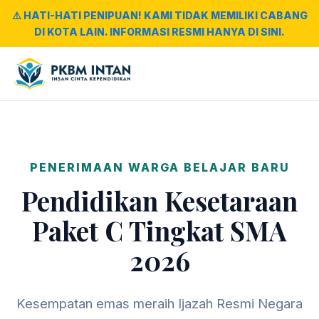
⚠️ HATI-HATI PENIPUAN! KAMI TIDAK MEMILIKI CABANG
DI KOTA LAIN. INFORMASI RESMI HANYA DI SINI.
PENERIMAAN WARGA BELAJAR BARU
Pendidikan Kesetaraan
Paket C Tingkat SMA
2026
Kesempatan emas meraih Ijazah Resmi Negara