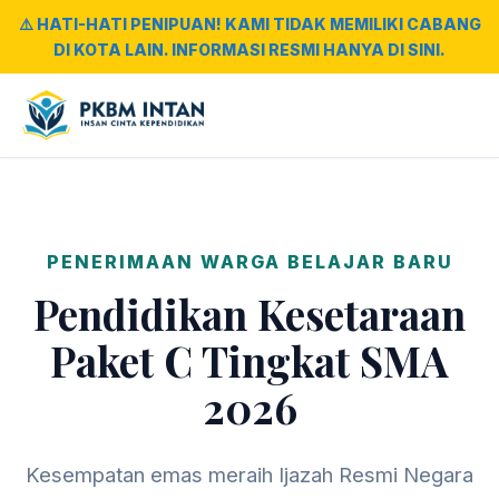
⚠️ HATI-HATI PENIPUAN! KAMI TIDAK MEMILIKI CABANG
DI KOTA LAIN. INFORMASI RESMI HANYA DI SINI.
PENERIMAAN WARGA BELAJAR BARU
Pendidikan Kesetaraan
Paket C Tingkat SMA
2026
Kesempatan emas meraih Ijazah Resmi Negara