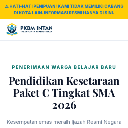
⚠️ HATI-HATI PENIPUAN! KAMI TIDAK MEMILIKI CABANG
DI KOTA LAIN. INFORMASI RESMI HANYA DI SINI.
PENERIMAAN WARGA BELAJAR BARU
Pendidikan Kesetaraan
Paket C Tingkat SMA
2026
Kesempatan emas meraih Ijazah Resmi Negara