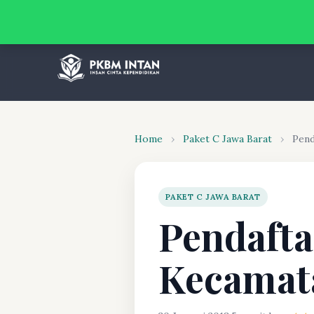
Home
›
Paket C Jawa Barat
›
Pend
PAKET C JAWA BARAT
Pendafta
Kecamat