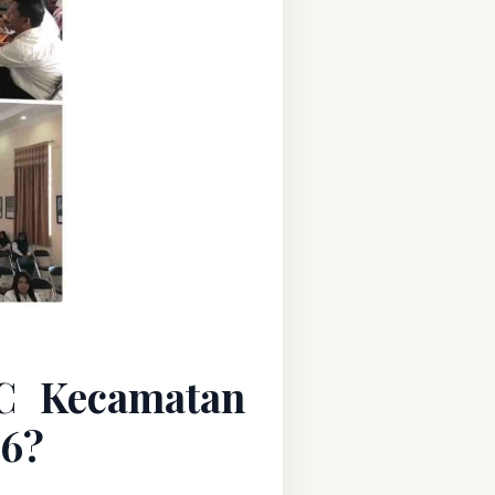
C Kecamatan
26?