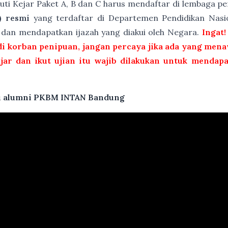
kuti Kejar Paket A, B dan C harus mendaftar di lembaga 
) resmi
yang terdaftar di Departemen Pendidikan Nasio
t dan mendapatkan ijazah yang diakui oleh Negara.
Ingat!
i korban penipuan, jangan percaya jika ada yang menaw
ajar dan ikut ujian itu wajib dilakukan untuk mendap
atu alumni PKBM INTAN Bandung