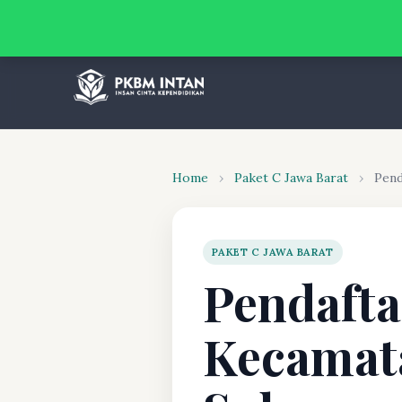
Home
›
Paket C Jawa Barat
›
Pend
PAKET C JAWA BARAT
Pendafta
Kecamat