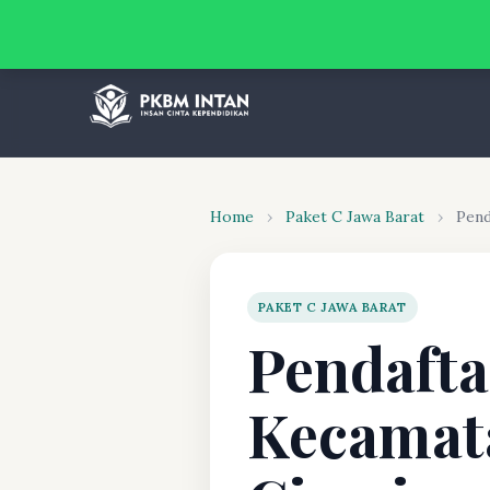
Home
›
Paket C Jawa Barat
›
Pend
PAKET C JAWA BARAT
Pendafta
Kecamat