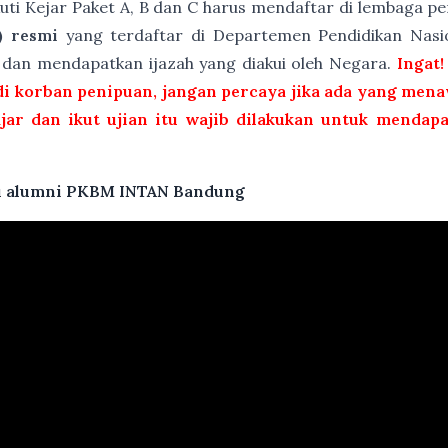
kuti Kejar Paket A, B dan C harus mendaftar di lembaga 
) resmi
yang terdaftar di Departemen Pendidikan Nasio
t dan mendapatkan ijazah yang diakui oleh Negara.
Ingat!
i korban penipuan, jangan percaya jika ada yang menaw
ajar dan ikut ujian itu wajib dilakukan untuk mendap
atu alumni PKBM INTAN Bandung