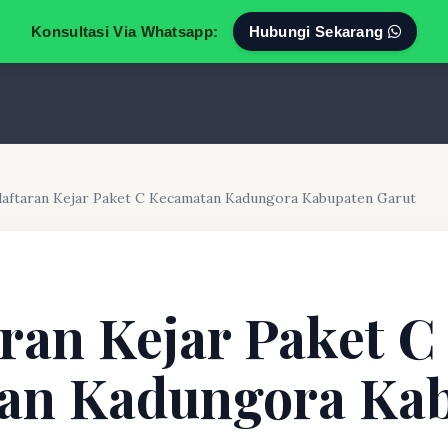
Konsultasi Via Whatsapp:
Hubungi Sekarang
aftaran Kejar Paket C Kecamatan Kadungora Kabupaten Garut
ran Kejar Paket C
an Kadungora Ka