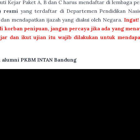
kuti Kejar Paket A, B dan C harus mendaftar di lembaga 
) resmi
yang terdaftar di Departemen Pendidikan Nasio
t dan mendapatkan ijazah yang diakui oleh Negara.
Ingat!
i korban penipuan, jangan percaya jika ada yang menaw
ajar dan ikut ujian itu wajib dilakukan untuk mendap
atu alumni PKBM INTAN Bandung