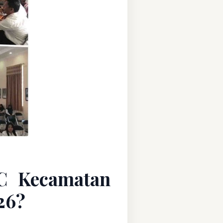
C Kecamatan
26?