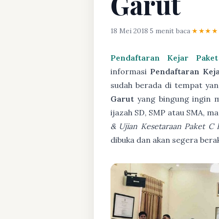
Garut
18 Mei 2018
·
5 menit baca
·
★★★★
Pendaftaran Kejar Pak
informasi
Pendaftaran Kej
sudah berada di tempat yang
Garut
yang bingung ingin me
ijazah SD, SMP atau SMA, ma
& Ujian Kesetaraan Paket C
dibuka dan akan segera bera