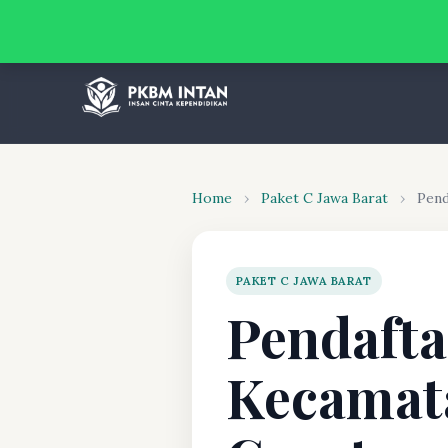
Home
›
Paket C Jawa Barat
›
Pend
PAKET C JAWA BARAT
Pendafta
Kecamat