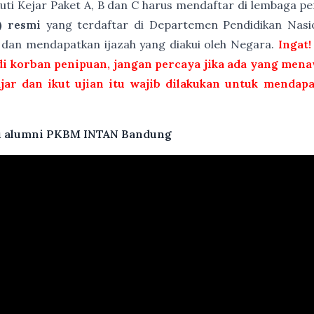
kuti Kejar Paket A, B dan C harus mendaftar di lembaga 
) resmi
yang terdaftar di Departemen Pendidikan Nasio
t dan mendapatkan ijazah yang diakui oleh Negara.
Ingat!
i korban penipuan, jangan percaya jika ada yang menaw
ajar dan ikut ujian itu wajib dilakukan untuk mendap
atu alumni PKBM INTAN Bandung