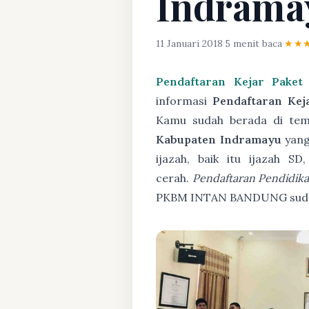
Indrama
11 Januari 2018
·
5 menit baca
·
★★
Pendaftaran Kejar Pake
informasi
Pendaftaran Ke
Kamu sudah berada di temp
Kabupaten Indramayu
yang
ijazah, baik itu ijazah 
cerah.
Pendaftaran Pendidik
PKBM INTAN BANDUNG sudah 