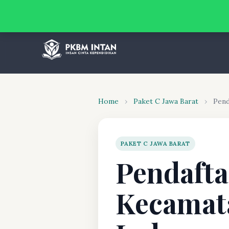
Home
›
Paket C Jawa Barat
›
Pend
PAKET C JAWA BARAT
Pendafta
Kecamat