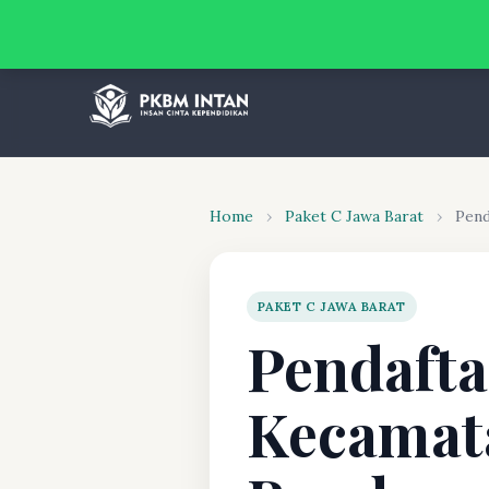
Home
›
Paket C Jawa Barat
›
Pend
PAKET C JAWA BARAT
Pendafta
Kecamat