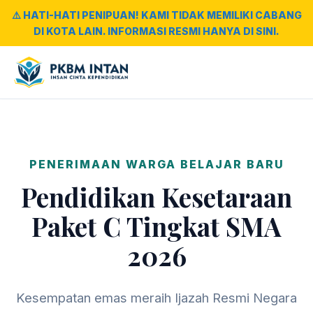
⚠️ HATI-HATI PENIPUAN! KAMI TIDAK MEMILIKI CABANG
DI KOTA LAIN. INFORMASI RESMI HANYA DI SINI.
PENERIMAAN WARGA BELAJAR BARU
Pendidikan Kesetaraan
Paket C Tingkat SMA
2026
Kesempatan emas meraih Ijazah Resmi Negara