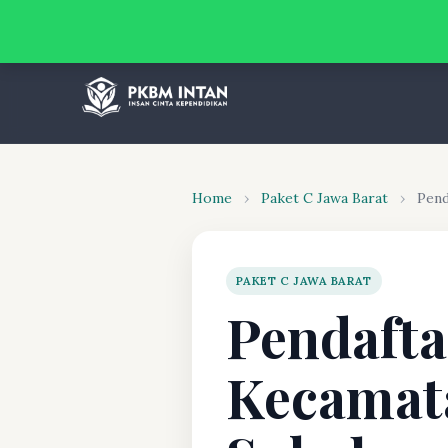
Home
›
Paket C Jawa Barat
›
Pend
PAKET C JAWA BARAT
Pendafta
Kecamat