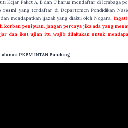
kuti Kejar Paket A, B dan C harus mendaftar di lembaga 
) resmi
yang terdaftar di Departemen Pendidikan Nasio
t dan mendapatkan ijazah yang diakui oleh Negara.
Ingat!
i korban penipuan, jangan percaya jika ada yang menaw
ajar dan ikut ujian itu wajib dilakukan untuk mendap
atu alumni PKBM INTAN Bandung