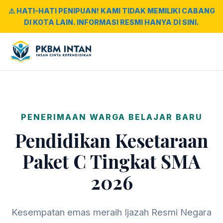
⚠️ HATI-HATI PENIPUAN! KAMI TIDAK MEMILIKI CABANG
DI KOTA LAIN. INFORMASI RESMI HANYA DI SINI.
PENERIMAAN WARGA BELAJAR BARU
Pendidikan Kesetaraan
Paket C Tingkat SMA
2026
Kesempatan emas meraih Ijazah Resmi Negara