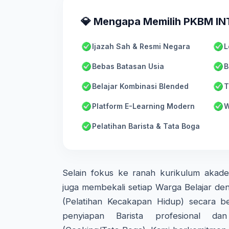
💎 Mengapa Memilih PKBM I
Ijazah Sah & Resmi Negara
L
Bebas Batasan Usia
B
Belajar Kombinasi Blended
T
Platform E-Learning Modern
W
Pelatihan Barista & Tata Boga
Selain fokus ke ranah kurikulum aka
juga membekali setiap Warga Belajar den
(Pelatihan Kecakapan Hidup) secara ber
penyiapan Barista profesional d