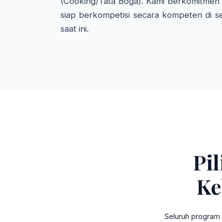
(Cooking/Tata Boga). Kami berkomitmen 
siap berkompetisi secara kompeten di se
saat ini.
Pi
Ke
Seluruh program 