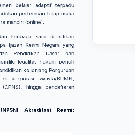
emen belajar adaptif terpadu
adukan pertemuan tatap muka
ra mandiri (online).
ri lembaga kami dipastikan
pa Ijazah Resmi Negara yang
rian Pendidikan Dasar dan
miliki legalitas hukum penuh
endidikan ke jenjang Perguruan
a di korporasi swasta/BUMN,
l (CPNS), hingga pendaftaran
NPSN) Akreditasi Resmi: