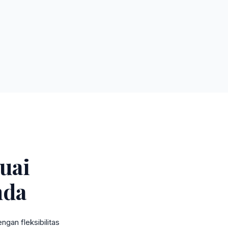
uai
nda
gan fleksibilitas