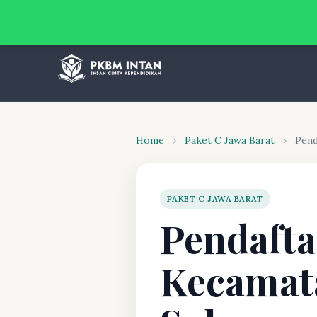
Home
›
Paket C Jawa Barat
›
Pend
PAKET C JAWA BARAT
Pendafta
Kecamat