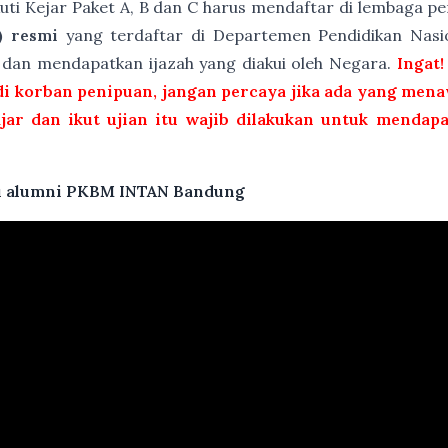
kuti Kejar Paket A, B dan C harus mendaftar di lembaga 
) resmi
yang terdaftar di Departemen Pendidikan Nasio
t dan mendapatkan ijazah yang diakui oleh Negara.
Ingat!
i korban penipuan, jangan percaya jika ada yang menaw
ajar dan ikut ujian itu wajib dilakukan untuk mendap
atu alumni PKBM INTAN Bandung