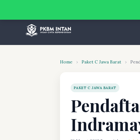
Home
›
Paket C Jawa Barat
›
Pend
PAKET C JAWA BARAT
Pendafta
Indrama