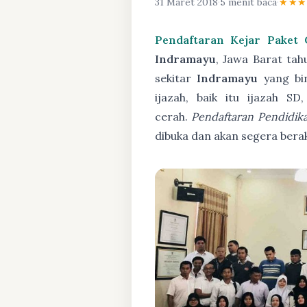
31 Maret 2018
·
5 menit baca
·
★★
Pendaftaran Kejar Paket
Indramayu
, Jawa Barat tah
sekitar
Indramayu
yang bin
ijazah, baik itu ijazah 
cerah.
Pendaftaran Pendidik
dibuka dan akan segera bera