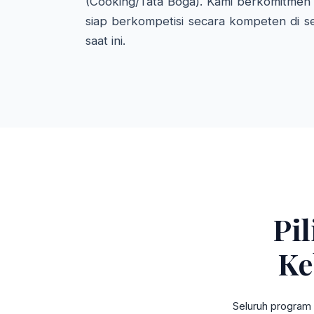
(Cooking/Tata Boga). Kami berkomitmen 
siap berkompetisi secara kompeten di se
saat ini.
Pi
Ke
Seluruh program 