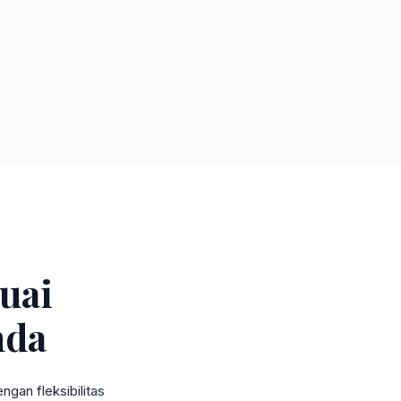
uai
nda
gan fleksibilitas