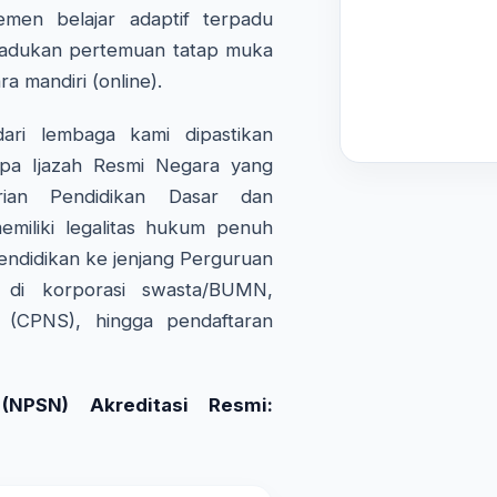
emen belajar adaptif terpadu
adukan pertemuan tatap muka
ra mandiri (online).
ri lembaga kami dipastikan
pa Ijazah Resmi Negara yang
rian Pendidikan Dasar dan
miliki legalitas hukum penuh
endidikan ke jenjang Perguruan
a di korporasi swasta/BUMN,
l (CPNS), hingga pendaftaran
NPSN) Akreditasi Resmi: