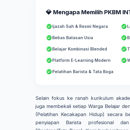
💎 Mengapa Memilih PKBM I
Ijazah Sah & Resmi Negara
L
Bebas Batasan Usia
B
Belajar Kombinasi Blended
T
Platform E-Learning Modern
W
Pelatihan Barista & Tata Boga
Selain fokus ke ranah kurikulum aka
juga membekali setiap Warga Belajar den
(Pelatihan Kecakapan Hidup) secara ber
penyiapan Barista profesional d