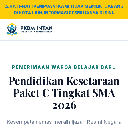
⚠️ HATI-HATI PENIPUAN! KAMI TIDAK MEMILIKI CABANG
DI KOTA LAIN. INFORMASI RESMI HANYA DI SINI.
PENERIMAAN WARGA BELAJAR BARU
Pendidikan Kesetaraan
Paket C Tingkat SMA
2026
Kesempatan emas meraih Ijazah Resmi Negara