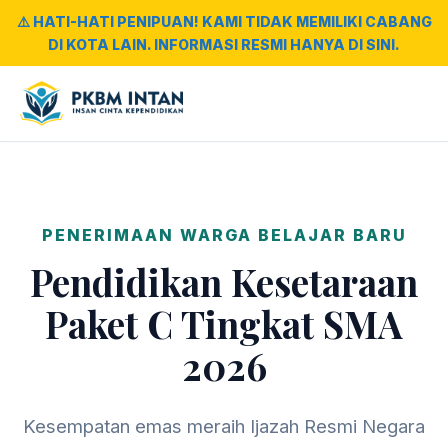
⚠️ HATI-HATI PENIPUAN! KAMI TIDAK MEMILIKI CABANG
DI KOTA LAIN. INFORMASI RESMI HANYA DI SINI.
PENERIMAAN WARGA BELAJAR BARU
Pendidikan Kesetaraan
Paket C Tingkat SMA
2026
Kesempatan emas meraih Ijazah Resmi Negara