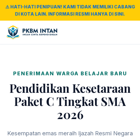
⚠️ HATI-HATI PENIPUAN! KAMI TIDAK MEMILIKI CABANG
DI KOTA LAIN. INFORMASI RESMI HANYA DI SINI.
PENERIMAAN WARGA BELAJAR BARU
Pendidikan Kesetaraan
Paket C Tingkat SMA
2026
Kesempatan emas meraih Ijazah Resmi Negara