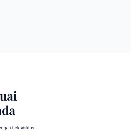
uai
nda
gan fleksibilitas