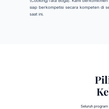
(Cooking/Tata Boga). Kami berkomitmen 
siap berkompetisi secara kompeten di se
saat ini.
Pi
Ke
Seluruh program 