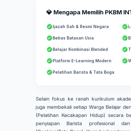
💎 Mengapa Memilih PKBM I
Ijazah Sah & Resmi Negara
L
Bebas Batasan Usia
B
Belajar Kombinasi Blended
T
Platform E-Learning Modern
W
Pelatihan Barista & Tata Boga
Selain fokus ke ranah kurikulum aka
juga membekali setiap Warga Belajar den
(Pelatihan Kecakapan Hidup) secara ber
penyiapan Barista profesional d