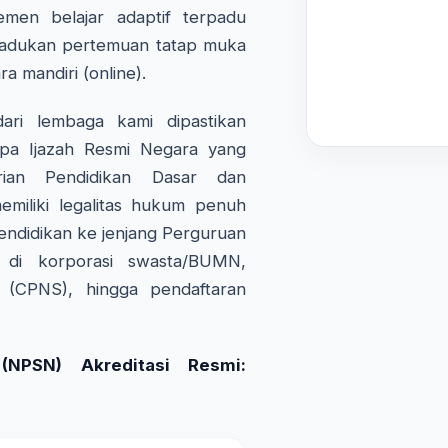
emen belajar adaptif terpadu
adukan pertemuan tatap muka
ra mandiri (online).
ri lembaga kami dipastikan
pa Ijazah Resmi Negara yang
rian Pendidikan Dasar dan
miliki legalitas hukum penuh
endidikan ke jenjang Perguruan
a di korporasi swasta/BUMN,
l (CPNS), hingga pendaftaran
NPSN) Akreditasi Resmi: