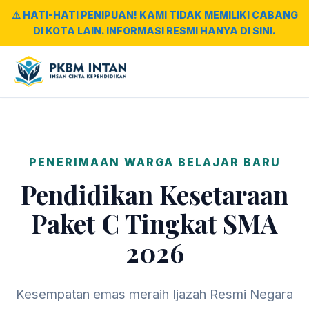
⚠️ HATI-HATI PENIPUAN! KAMI TIDAK MEMILIKI CABANG
DI KOTA LAIN. INFORMASI RESMI HANYA DI SINI.
PENERIMAAN WARGA BELAJAR BARU
Pendidikan Kesetaraan
Paket C Tingkat SMA
2026
Kesempatan emas meraih Ijazah Resmi Negara