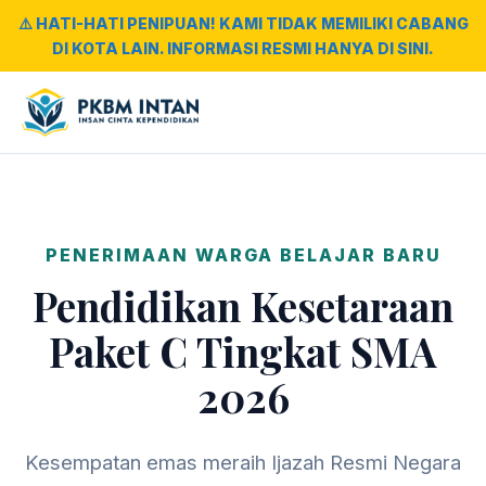
⚠️ HATI-HATI PENIPUAN! KAMI TIDAK MEMILIKI CABANG
DI KOTA LAIN. INFORMASI RESMI HANYA DI SINI.
PENERIMAAN WARGA BELAJAR BARU
Pendidikan Kesetaraan
Paket C Tingkat SMA
2026
Kesempatan emas meraih Ijazah Resmi Negara