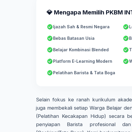
💎 Mengapa Memilih PKBM I
Ijazah Sah & Resmi Negara
L
Bebas Batasan Usia
B
Belajar Kombinasi Blended
T
Platform E-Learning Modern
W
Pelatihan Barista & Tata Boga
Selain fokus ke ranah kurikulum aka
juga membekali setiap Warga Belajar den
(Pelatihan Kecakapan Hidup) secara ber
penyiapan Barista profesional d