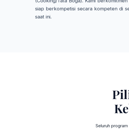
(Cooking/Tata Boga). Kami berkomitmen 
siap berkompetisi secara kompeten di se
saat ini.
Pi
Ke
Seluruh program 