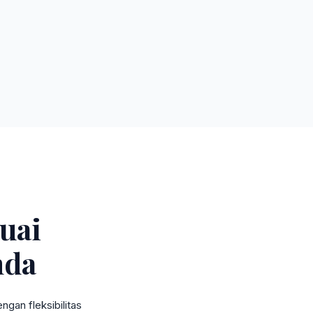
uai
nda
gan fleksibilitas