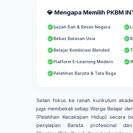
💎 Mengapa Memilih PKBM I
Ijazah Sah & Resmi Negara
L
Bebas Batasan Usia
B
Belajar Kombinasi Blended
T
Platform E-Learning Modern
W
Pelatihan Barista & Tata Boga
Selain fokus ke ranah kurikulum aka
juga membekali setiap Warga Belajar den
(Pelatihan Kecakapan Hidup) secara ber
penyiapan Barista profesional d