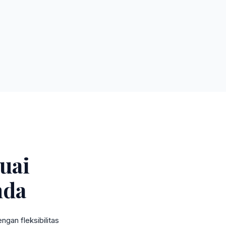
uai
nda
gan fleksibilitas