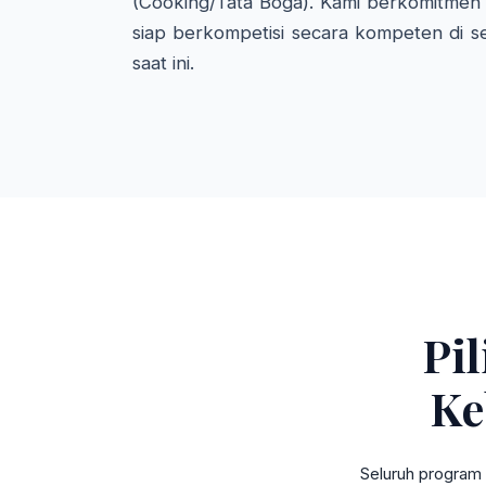
(Cooking/Tata Boga). Kami berkomitmen 
siap berkompetisi secara kompeten di se
saat ini.
Pi
Ke
Seluruh program 