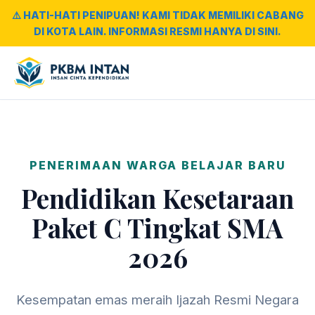
⚠️ HATI-HATI PENIPUAN! KAMI TIDAK MEMILIKI CABANG
DI KOTA LAIN. INFORMASI RESMI HANYA DI SINI.
PENERIMAAN WARGA BELAJAR BARU
Pendidikan Kesetaraan
Paket C Tingkat SMA
2026
Kesempatan emas meraih Ijazah Resmi Negara