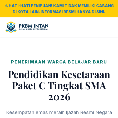
⚠️ HATI-HATI PENIPUAN! KAMI TIDAK MEMILIKI CABANG
DI KOTA LAIN. INFORMASI RESMI HANYA DI SINI.
PENERIMAAN WARGA BELAJAR BARU
Pendidikan Kesetaraan
Paket C Tingkat SMA
2026
Kesempatan emas meraih Ijazah Resmi Negara