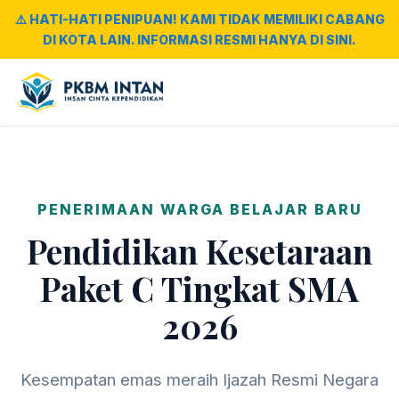
⚠️ HATI-HATI PENIPUAN! KAMI TIDAK MEMILIKI CABANG
DI KOTA LAIN. INFORMASI RESMI HANYA DI SINI.
PENERIMAAN WARGA BELAJAR BARU
Pendidikan Kesetaraan
Paket C Tingkat SMA
2026
Kesempatan emas meraih Ijazah Resmi Negara