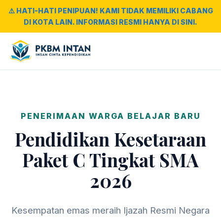
⚠️ HATI-HATI PENIPUAN! KAMI TIDAK MEMILIKI CABANG
DI KOTA LAIN. INFORMASI RESMI HANYA DI SINI.
PENERIMAAN WARGA BELAJAR BARU
Pendidikan Kesetaraan
Paket C Tingkat SMA
2026
Kesempatan emas meraih Ijazah Resmi Negara