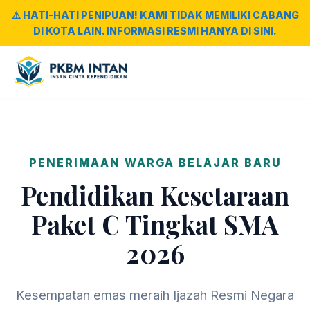
⚠️ HATI-HATI PENIPUAN! KAMI TIDAK MEMILIKI CABANG
DI KOTA LAIN. INFORMASI RESMI HANYA DI SINI.
PENERIMAAN WARGA BELAJAR BARU
Pendidikan Kesetaraan
Paket C Tingkat SMA
2026
Kesempatan emas meraih Ijazah Resmi Negara