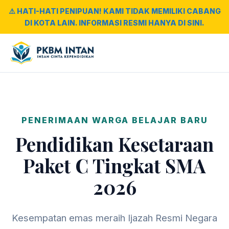
⚠️ HATI-HATI PENIPUAN! KAMI TIDAK MEMILIKI CABANG
DI KOTA LAIN. INFORMASI RESMI HANYA DI SINI.
PENERIMAAN WARGA BELAJAR BARU
Pendidikan Kesetaraan
Paket C Tingkat SMA
2026
Kesempatan emas meraih Ijazah Resmi Negara