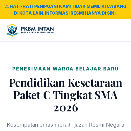
⚠️ HATI-HATI PENIPUAN! KAMI TIDAK MEMILIKI CABANG
DI KOTA LAIN. INFORMASI RESMI HANYA DI SINI.
PENERIMAAN WARGA BELAJAR BARU
Pendidikan Kesetaraan
Paket C Tingkat SMA
2026
Kesempatan emas meraih Ijazah Resmi Negara