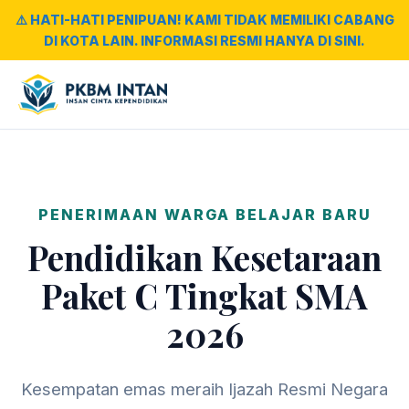
⚠️ HATI-HATI PENIPUAN! KAMI TIDAK MEMILIKI CABANG
DI KOTA LAIN. INFORMASI RESMI HANYA DI SINI.
PENERIMAAN WARGA BELAJAR BARU
Pendidikan Kesetaraan
Paket C Tingkat SMA
2026
Kesempatan emas meraih Ijazah Resmi Negara