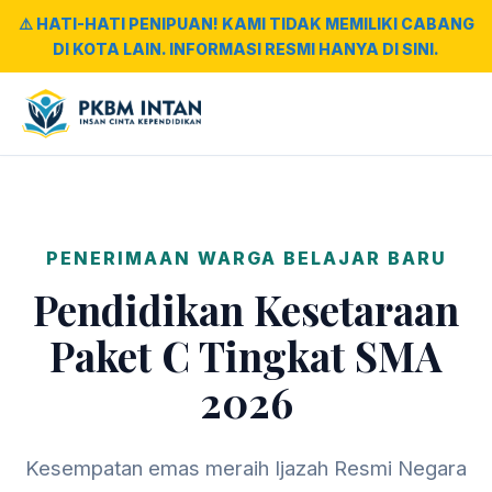
⚠️ HATI-HATI PENIPUAN! KAMI TIDAK MEMILIKI CABANG
DI KOTA LAIN. INFORMASI RESMI HANYA DI SINI.
PENERIMAAN WARGA BELAJAR BARU
Pendidikan Kesetaraan
Paket C Tingkat SMA
2026
Kesempatan emas meraih Ijazah Resmi Negara