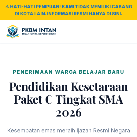
⚠️ HATI-HATI PENIPUAN! KAMI TIDAK MEMILIKI CABANG
DI KOTA LAIN. INFORMASI RESMI HANYA DI SINI.
PENERIMAAN WARGA BELAJAR BARU
Pendidikan Kesetaraan
Paket C Tingkat SMA
2026
Kesempatan emas meraih Ijazah Resmi Negara