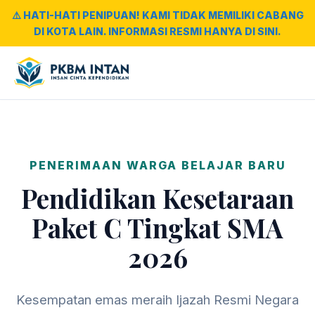
⚠️ HATI-HATI PENIPUAN! KAMI TIDAK MEMILIKI CABANG
DI KOTA LAIN. INFORMASI RESMI HANYA DI SINI.
PENERIMAAN WARGA BELAJAR BARU
Pendidikan Kesetaraan
Paket C Tingkat SMA
2026
Kesempatan emas meraih Ijazah Resmi Negara