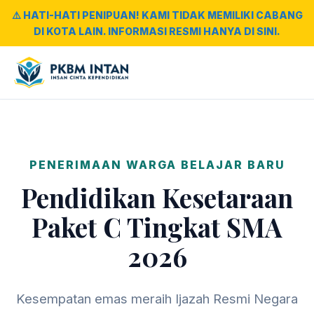
⚠️ HATI-HATI PENIPUAN! KAMI TIDAK MEMILIKI CABANG
DI KOTA LAIN. INFORMASI RESMI HANYA DI SINI.
PENERIMAAN WARGA BELAJAR BARU
Pendidikan Kesetaraan
Paket C Tingkat SMA
2026
Kesempatan emas meraih Ijazah Resmi Negara