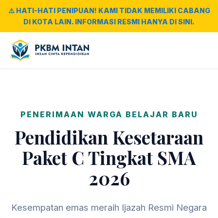
⚠️ HATI-HATI PENIPUAN! KAMI TIDAK MEMILIKI CABANG
DI KOTA LAIN. INFORMASI RESMI HANYA DI SINI.
PENERIMAAN WARGA BELAJAR BARU
Pendidikan Kesetaraan
Paket C Tingkat SMA
2026
Kesempatan emas meraih Ijazah Resmi Negara