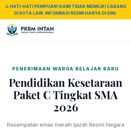
⚠️ HATI-HATI PENIPUAN! KAMI TIDAK MEMILIKI CABANG
DI KOTA LAIN. INFORMASI RESMI HANYA DI SINI.
PENERIMAAN WARGA BELAJAR BARU
Pendidikan Kesetaraan
Paket C Tingkat SMA
2026
Kesempatan emas meraih Ijazah Resmi Negara