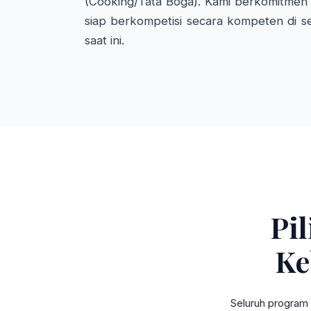
(Cooking/Tata Boga). Kami berkomitmen 
siap berkompetisi secara kompeten di se
saat ini.
Pi
Ke
Seluruh program 