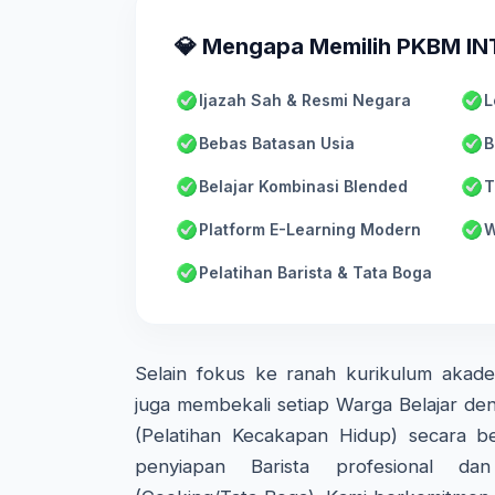
💎 Mengapa Memilih PKBM I
Ijazah Sah & Resmi Negara
L
Bebas Batasan Usia
B
Belajar Kombinasi Blended
T
Platform E-Learning Modern
W
Pelatihan Barista & Tata Boga
Selain fokus ke ranah kurikulum aka
juga membekali setiap Warga Belajar den
(Pelatihan Kecakapan Hidup) secara ber
penyiapan Barista profesional d