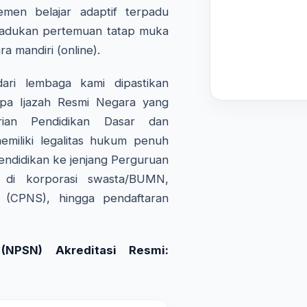
emen belajar adaptif terpadu
adukan pertemuan tatap muka
ra mandiri (online).
ri lembaga kami dipastikan
pa Ijazah Resmi Negara yang
rian Pendidikan Dasar dan
miliki legalitas hukum penuh
endidikan ke jenjang Perguruan
a di korporasi swasta/BUMN,
l (CPNS), hingga pendaftaran
NPSN) Akreditasi Resmi: