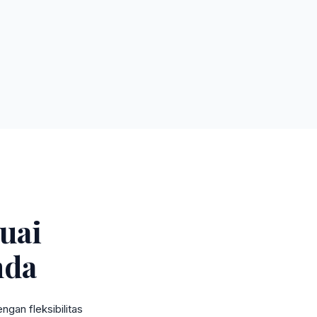
uai
nda
gan fleksibilitas