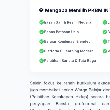
💎 Mengapa Memilih PKBM I
Ijazah Sah & Resmi Negara
L
Bebas Batasan Usia
B
Belajar Kombinasi Blended
T
Platform E-Learning Modern
W
Pelatihan Barista & Tata Boga
Selain fokus ke ranah kurikulum aka
juga membekali setiap Warga Belajar den
(Pelatihan Kecakapan Hidup) secara ber
penyiapan Barista profesional d