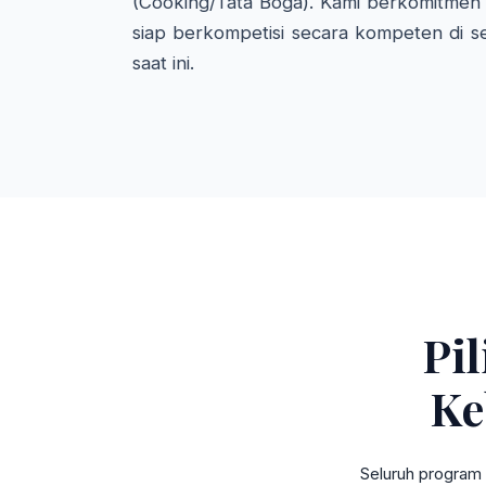
(Cooking/Tata Boga). Kami berkomitmen 
siap berkompetisi secara kompeten di se
saat ini.
Pi
Ke
Seluruh program 