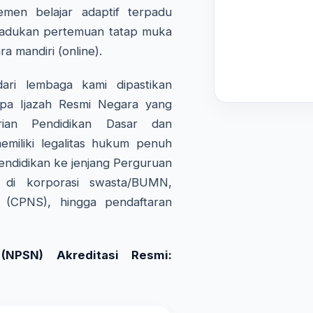
emen belajar adaptif terpadu
adukan pertemuan tatap muka
ra mandiri (online).
ri lembaga kami dipastikan
pa Ijazah Resmi Negara yang
rian Pendidikan Dasar dan
miliki legalitas hukum penuh
endidikan ke jenjang Perguruan
a di korporasi swasta/BUMN,
l (CPNS), hingga pendaftaran
NPSN) Akreditasi Resmi: