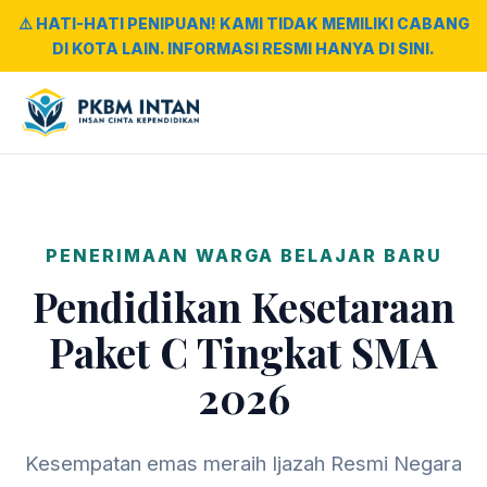
⚠️ HATI-HATI PENIPUAN! KAMI TIDAK MEMILIKI CABANG
DI KOTA LAIN. INFORMASI RESMI HANYA DI SINI.
PENERIMAAN WARGA BELAJAR BARU
Pendidikan Kesetaraan
Paket C Tingkat SMA
2026
Kesempatan emas meraih Ijazah Resmi Negara