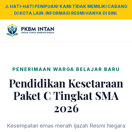
⚠️ HATI-HATI PENIPUAN! KAMI TIDAK MEMILIKI CABANG
DI KOTA LAIN. INFORMASI RESMI HANYA DI SINI.
PENERIMAAN WARGA BELAJAR BARU
Pendidikan Kesetaraan
Paket C Tingkat SMA
2026
Kesempatan emas meraih Ijazah Resmi Negara