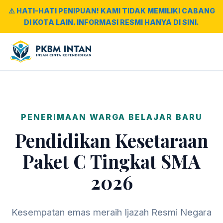
⚠️ HATI-HATI PENIPUAN! KAMI TIDAK MEMILIKI CABANG
DI KOTA LAIN. INFORMASI RESMI HANYA DI SINI.
PENERIMAAN WARGA BELAJAR BARU
Pendidikan Kesetaraan
Paket C Tingkat SMA
2026
Kesempatan emas meraih Ijazah Resmi Negara