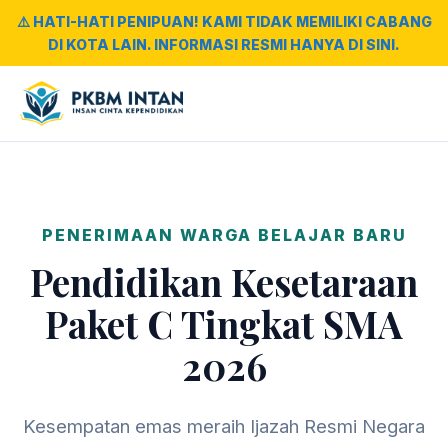
⚠️ HATI-HATI PENIPUAN! KAMI TIDAK MEMILIKI CABANG
DI KOTA LAIN. INFORMASI RESMI HANYA DI SINI.
PENERIMAAN WARGA BELAJAR BARU
Pendidikan Kesetaraan
Paket C Tingkat SMA
2026
Kesempatan emas meraih Ijazah Resmi Negara