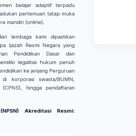
emen belajar adaptif terpadu
adukan pertemuan tatap muka
ra mandiri (online).
ri lembaga kami dipastikan
pa Ijazah Resmi Negara yang
rian Pendidikan Dasar dan
miliki legalitas hukum penuh
endidikan ke jenjang Perguruan
a di korporasi swasta/BUMN,
l (CPNS), hingga pendaftaran
NPSN) Akreditasi Resmi: