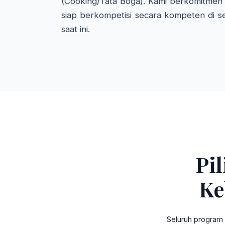
(Cooking/Tata Boga). Kami berkomitmen 
siap berkompetisi secara kompeten di se
saat ini.
Pi
Ke
Seluruh program 