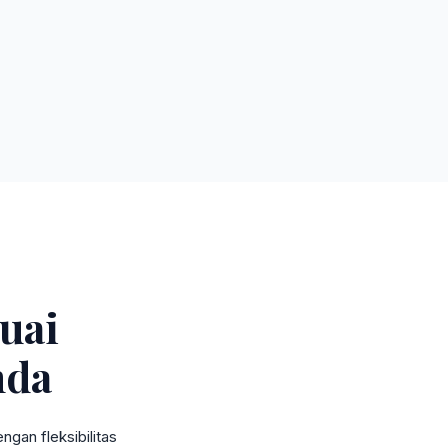
uai
nda
gan fleksibilitas