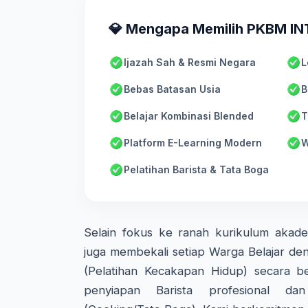
💎 Mengapa Memilih PKBM I
Ijazah Sah & Resmi Negara
L
Bebas Batasan Usia
B
Belajar Kombinasi Blended
T
Platform E-Learning Modern
W
Pelatihan Barista & Tata Boga
Selain fokus ke ranah kurikulum aka
juga membekali setiap Warga Belajar den
(Pelatihan Kecakapan Hidup) secara ber
penyiapan Barista profesional d