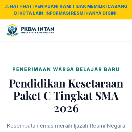
⚠️ HATI-HATI PENIPUAN! KAMI TIDAK MEMILIKI CABANG
DI KOTA LAIN. INFORMASI RESMI HANYA DI SINI.
PENERIMAAN WARGA BELAJAR BARU
Pendidikan Kesetaraan
Paket C Tingkat SMA
2026
Kesempatan emas meraih Ijazah Resmi Negara