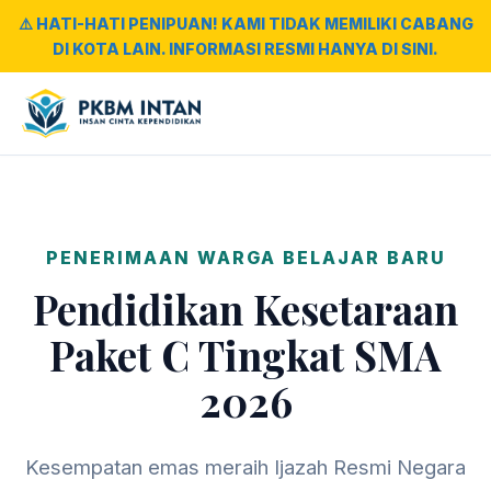
⚠️ HATI-HATI PENIPUAN! KAMI TIDAK MEMILIKI CABANG
DI KOTA LAIN. INFORMASI RESMI HANYA DI SINI.
PENERIMAAN WARGA BELAJAR BARU
Pendidikan Kesetaraan
Paket C Tingkat SMA
2026
Kesempatan emas meraih Ijazah Resmi Negara